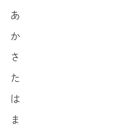
あ
か
さ
た
は
ま