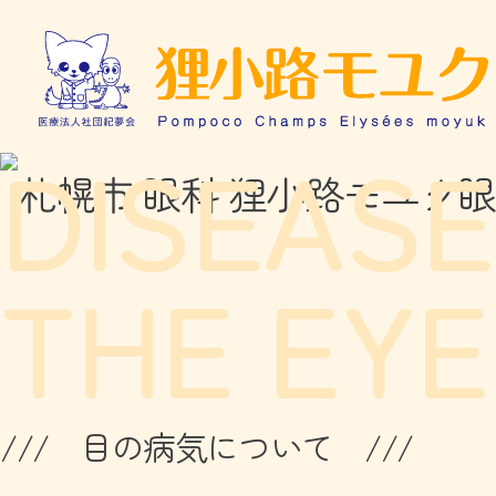
DISEA
THE EYE
/// 目の病気について ///